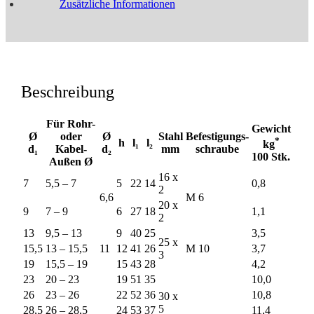
Zusätzliche Informationen
Beschreibung
Für Rohr-
Gewicht
Ø
oder
Ø
Stahl
Befestigungs-
*
h
l₁
l₂
kg
d₁
Kabel-
d₂
mm
schraube
100 Stk.
Außen Ø
16 x
7
5,5 – 7
5
22
14
0,8
2
6,6
M 6
20 x
9
7 – 9
6
27
18
1,1
2
13
9,5 – 13
9
40
25
3,5
25 x
15,5
13 – 15,5
11
12
41
26
M 10
3,7
3
19
15,5 – 19
15
43
28
4,2
23
20 – 23
19
51
35
10,0
26
23 – 26
22
52
36
10,8
30 x
5
28,5
26 – 28,5
24
53
37
11,4