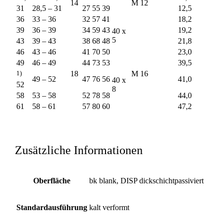
14
M 12
31
28,5 – 31
27
55
39
12,5
36
33 – 36
32
57
41
18,2
39
36 – 39
34
59
43
19,2
40 x
5
43
39 – 43
38
68
48
21,8
46
43 – 46
41
70
50
23,0
49
46 – 49
44
73
53
39,5
1)
18
M 16
49 – 52
47
76
56
41,0
40 x
52
8
58
53 – 58
52
78
58
44,0
61
58 – 61
57
80
60
47,2
Zusätzliche Informationen
Oberfläche
bk blank, DISP dickschichtpassiviert
Standardausführung
kalt verformt