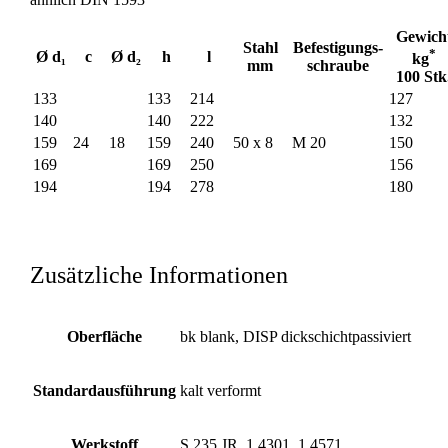
Gewich
Stahl
Befestigungs-
*
Ø d₁
c
Ø d₂
h
l
kg
mm
schraube
100 Stk
133
133
214
127
140
140
222
132
159
24
18
159
240
50 x 8
M 20
150
169
169
250
156
194
194
278
180
Zusätzliche Informationen
Oberfläche
bk blank, DISP dickschichtpassiviert
Standardausführung
kalt verformt
Werkstoff
S 235 JR, 1.4301, 1.4571