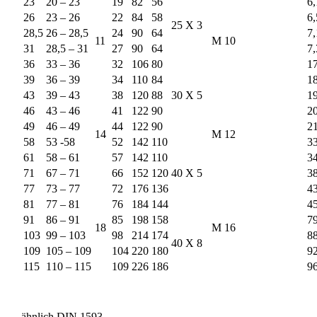
23
20 – 23
19
82
56
6,
26
23 – 26
22
84
58
6,
25 X 3
28,5
26 – 28,5
24
90
64
7,
11
M 10
31
28,5 – 31
27
90
64
7,
36
33 – 36
32
106
80
17
39
36 – 39
34
110
84
18
43
39 – 43
38
120
88
30 X 5
19
46
43 – 46
41
122
90
20
49
46 – 49
44
122
90
21
14
M 12
58
53 -58
52
142
110
33
61
58 – 61
57
142
110
34
71
67 – 71
66
152
120
40 X 5
38
77
73 – 77
72
176
136
43
81
77 – 81
76
184
144
45
91
86 – 91
85
198
158
79
18
M 16
103
99 – 103
98
214
174
88
40 X 8
109
105 – 109
104
220
180
92
115
110 – 115
109
226
186
96
ähnlich DIN 1593