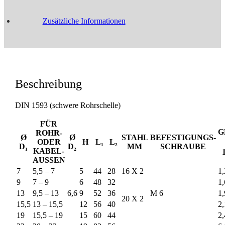
Zusätzliche Informationen
Beschreibung
DIN 1593 (schwere Rohrschelle)
FÜR
G
ROHR-
Ø
Ø
STAHL
BEFESTIGUNGS-
ODER
H
L₁
L₂
D₁
D₂
MM
SCHRAUBE
KABEL-
AUSSEN
7
5,5 – 7
5
44
28
16 X 2
1,
9
7 – 9
6
48
32
1,
13
9,5 – 13
6,6
9
52
36
M 6
1,
20 X 2
15,5
13 – 15,5
12
56
40
2,
19
15,5 – 19
15
60
44
2,